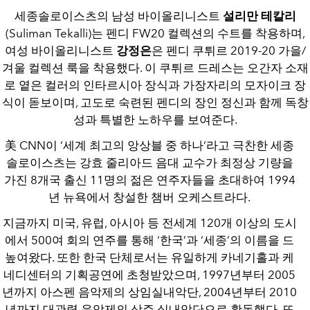
세종솔로이스츠의 남성 바이올리니스트
설리만 테칼리
(Suliman Tekalli)는 펜디 FW20 컬렉션의 수트를 착용하며,
여성 바이올리니스트
강정은
은 펜디 쿠튀르 2019-20 가을/
겨울 컬렉션 룩을 착용했다. 이 쿠튀르 드레스는 오간자 소재
로 옅은 컬러의 인타르시아 장식과 가장자리의 모자이크 장
식이 돋보이며, 고도로 숙련된 펜디의 장인 정신과 함께 독창
성과 특별한 노하우를 보여준다.
美 CNN이 ‘세계 최고의 앙상블 중 하나’라고 극찬한 세종
솔로이스츠는 강효 줄리아드 음대 교수가 최정상 기량을
가진 8개국 출신 11명의 젊은 연주자들을 초대하여 1994
년 뉴욕에서 창설한 챔버 오케스트라다.
지금까지 미국, 유럽, 아시아 등 전세계 120개 이상의 도시
에서 500여 회의 연주를 통해 ‘한국’과 ‘세종’의 이름을 드
높여왔다. 또한 한국 단체로서는 유일하게 카네기홀과 케
네디센터의 기획공연에 초청받았으며, 1997년부터 2005
년까지 아스펜 음악제의 상임실내악단, 2004년부터 2010
년까지 대관령 음악제의 상주 실내악단으로 활동했다. 또