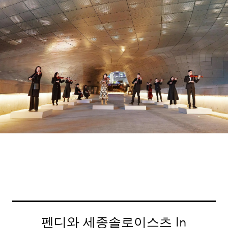
펜디와 세종솔로이스츠 In