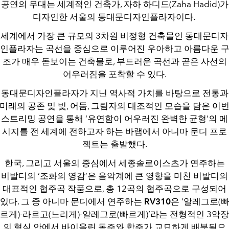
공연의 무대는 세계적인 건축가, 자하 하디드(Zaha Hadid)가
디자인한 서울의 동대문디자인플라자이다.
세계에서 가장 큰 규모의 3차원 비정형 건축물인 동대문디자
인플라자는 곡선을 중심으로 이루어진 우아하고 아름다운 
조가 매우 돋보이는 건축물로, 부드러운 곡선과 곧은 사선의
어우러짐을 포착할 수 있다.
동대문디자인플라자가 지닌 역사적 가치를 바탕으로 전통과
미래의 공존 및 빛, 어둠, 그림자의 대조적인 모습을 담은 이
스트리밍 공연을 통해 ‘유연함이 어우러진 완벽한 균형’의 메
시지를 전 세계에 전하고자 하는 바램에서 아니마 문디 프로
젝트는 출발했다.
한국, 그리고 서울의 중심에서 세종솔로이스츠가 연주하는
비발디의 ‘조화의 영감’은 음악계에 큰 영향을 미친 비발디의
대표적인 협주곡 작품으로, 총 12곡의 협주곡으로 구성되어
있다. 그 중 아니마 문디에서 연주하는
RV310
은 ‘알레그로(
르게)-라르고(느리게)-알레그로(빠르게)’라는 전형적인 3악
의 형식 안에서 바이올린 독주와 합주가 교묘하게 배분됨으