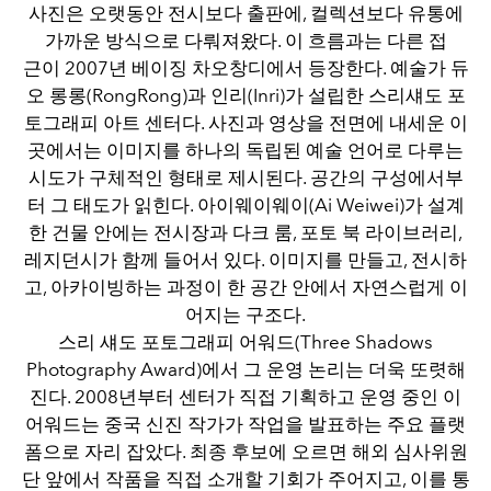
사진은 오랫동안 전시보다 출판에, 컬렉션보다 유통에
가까운 방식으로 다뤄져왔다. 이 흐름과는 다른 접
근이 2007년 베이징 차오창디에서 등장한다. 예술가 듀
오 롱롱(RongRong)과 인리(Inri)가 설립한 스리섀도 포
토그래피 아트 센터다. 사진과 영상을 전면에 내세운 이
곳에서는 이미지를 하나의 독립된 예술 언어로 다루는
시도가 구체적인 형태로 제시된다. 공간의 구성에서부
터 그 태도가 읽힌다. 아이웨이웨이(Ai Weiwei)가 설계
한 건물 안에는 전시장과 다크 룸, 포토 북 라이브러리,
레지던시가 함께 들어서 있다. 이미지를 만들고, 전시하
고, 아카이빙하는 과정이 한 공간 안에서 자연스럽게 이
어지는 구조다.
스리 섀도 포토그래피 어워드(Three Shadows
Photography Award)에서 그 운영 논리는 더욱 또렷해
진다. 2008년부터 센터가 직접 기획하고 운영 중인 이
어워드는 중국 신진 작가가 작업을 발표하는 주요 플랫
폼으로 자리 잡았다. 최종 후보에 오르면 해외 심사위원
단 앞에서 작품을 직접 소개할 기회가 주어지고, 이를 통