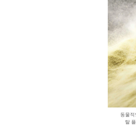
동물적
탈 