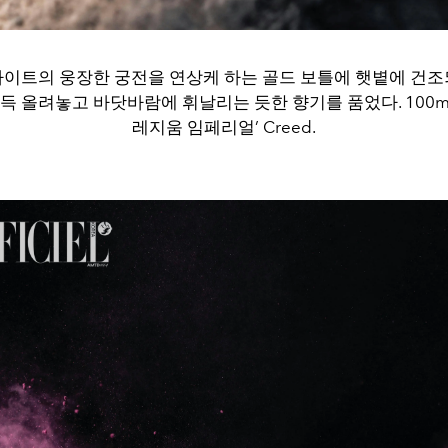
이트의 웅장한 궁전을 연상케 하는 골드 보틀에 햇볕에 건
득 올려놓고 바닷바람에 휘날리는 듯한 향기를 품었다. 100ml 
레지움 임페리얼’ Creed.