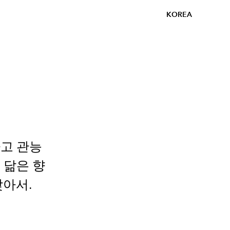
KOREA
고 관능
 닮은 향
찾아서.