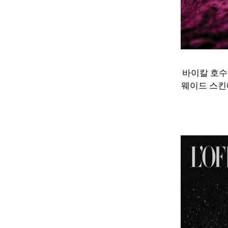
바이칼 호수
웨이드 스킨에