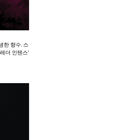
한 향수. 스
 레더 인텐스’