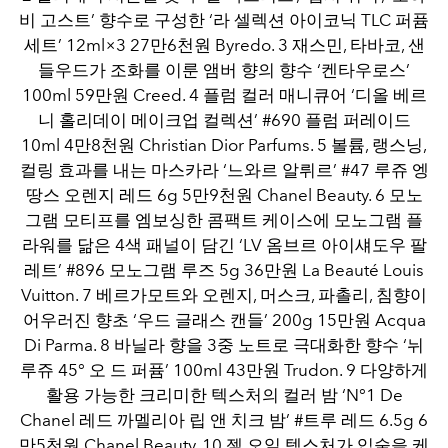
비 고스트’ 향수로 구성한 ‘라 셀렉션 아이코닉 TLC 퍼퓸
세트’ 12ml×3 27만6천원 Byredo. 3 재스민, 타바코, 샌
들우드가 조화를 이룬 앰버 향의 향수 ‘켄타우로스’
100ml 59만원 Creed. 4 플럼 컬러 매니큐어 ‘디올 베르
니 홀리데이 메이크업 컬렉션’ #690 플럼 퍼레이드
10ml 4만8천원 Christian Dior Parfums. 5 볼륨, 랭스닝,
컬링 효과를 내는 마스카라 ‘느와르 알뤼르’ #47 루쥬 엥
땅스 오렌지 레드 6g 5만9천원 Chanel Beauty. 6 모노
그램 모티프를 엠보싱한 콤팩트 케이스에 모노그램 플
라워를 닮은 4색 패널이 담긴 ‘LV 옴브르 아이섀도우 팔
레트’ #896 모노그램 루즈 5g 36만원 La Beauté Louis
Vuitton. 7 베르가모트와 오렌지, 머스크, 파촐리, 침향이
어우러진 향초 ‘우드 글래스 캔들’ 200g 15만원 Acqua
Di Parma. 8 바닐라 향을 3중 노트로 극대화한 향수 ‘뉘
루쥬 45° 오 드 퍼퓸’ 100ml 43만원 Trudon. 9 다양하게
활용 가능한 크리미한 텍스처의 컬러 밤 ‘N°1 De
Chanel 레드 까멜리아 립 앤 치크 밤’ #트루 레드 6.5g 6
만5천원 Chanel Beauty. 10 젤 오일 텍스처가 입술을 케