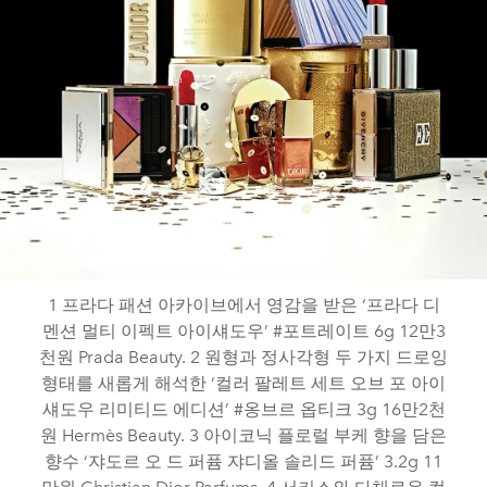
1 프라다 패션 아카이브에서 영감을 받은 ‘프라다 디
멘션 멀티 이펙트 아이섀도우’ #포트레이트 6g 12만3
천원 Prada Beauty. 2 원형과 정사각형 두 가지 드로잉
형태를 새롭게 해석한 ‘컬러 팔레트 세트 오브 포 아이
섀도우 리미티드 에디션’ #옹브르 옵티크 3g 16만2천
원 Hermès Beauty. 3 아이코닉 플로럴 부케 향을 담은
향수 ‘쟈도르 오 드 퍼퓸 쟈디올 솔리드 퍼퓸’ 3.2g 11