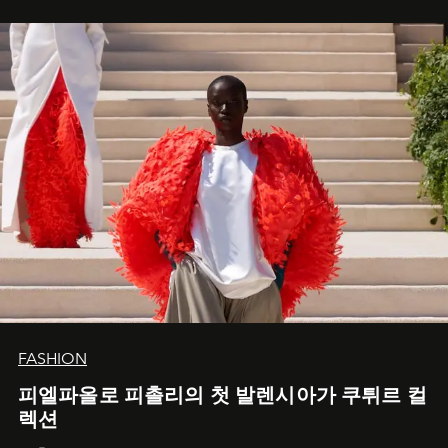
FASHION
피엘파올로 피촐리의 첫 발렌시아가 쿠튀르 컬
렉션