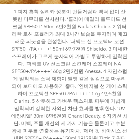
1 피지 흡착 실리카 성분이 번들거림과 백탁 없이 산
뜻한 마무리를 선사한다. ‘클리어 데일리 플루이드 선
크림 SPF50+’ 60ml 6만2천원 Paula’s Choice. 2 워터
리한 로션 포뮬러가 최대 8시간 보습을 유지하며 매끄
러운 피붓결을 완성한다. ‘퍼펙트 선 프로텍터 로션
SPF50+/PA++++’ 50ml 6만7천원 Shiseido. 3 미세한
스프레이가 고르게 분사되어 가볍고 투명하게 밀착된
다. ‘퍼펙트 UV 선스크린 스킨케어 스프레이 NA
SPF50+/PA++++’ 60g 2만2천원 Anessa. 4 자연스럽
게 밀착되는 스틱 제형이 벨벳 같은 질감으로 마무리
되어 보디에도 사용하기 좋다. ‘인비저블 선 케어 스틱
하이 프로텍션 SPF50+/PA++++’ 17g 4만5천원
Clarins. 5 산뜻하고 가벼운 텍스처로 피부에 가볍게
밀착되며 강력한 자외선 차단 효과를 발휘한다. ‘UV
에쌍씨엘’ 30ml 8만8천원 Chanel Beauty. 6 자외선 차
단, 미백, 주름 개선의 세 가지 기능은 물론이고 수분
광채 피부를 연출하는 유기자차. ‘에어 핏 히아시스 선
세럼 SPF50+ PA++++’ 50ml 2만5천원 Tirtir. 7 워터