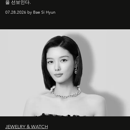
을 선보인다.
07.28.2026 by Bae Si Hyun
JEWELRY & WATCH