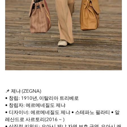
📌 제냐 (ZEGNA)
• 창립: 1910년, 이탈리아 트리베로
• 창립자: 에르메네질도 제냐
• 디자이너: 에르메네질도 제냐 • 스테파노 필라티 • 알
레산드로 사르토리(2016 ~ )
• 상징적 키워드: 오아시 제냐 자연 보호 구역, 오아시 캐