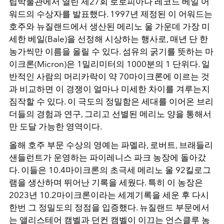
립박물관에서 열린 제27회 로로피아나 레코드 베일 어
워드의 수상자를 발표했다. 1997년 제정된 이 어워드는
호주와 뉴질랜드에서 생산된 메리노 울 가운데 가장 미
세한 베일(Bale)을 선정해 시상하는 행사로, 매년 단 한
농가씩만 이름을 올릴 수 있다. 섬유의 굵기를 뜻하는 마
이크론(Micron)은 1밀리미터의 1000분의 1 단위다. 일
반적인 사람의 머리카락이 약 70마이크론에 이르는 것
과 비교하면 이 경쟁이 얼마나 미세한 차이를 겨루는지
짐작할 수 있다. 이 극도의 정밀함은 세대를 이어온 브리
더들의 경험과 연구, 그리고 선별된 메리노 양을 통해서
만 도달 가능한 영역이다.
올해 호주 부문 수상의 영예는 파멜라, 로버트, 브래들리
샌들런트가 운영하는 파이레니스 파크 농장에 돌아갔
다. 이들은 10.4마이크론의 초극세 메리노 울 92킬로그
램을 생산하며 뛰어난 기록을 세웠다. 특히 이 농장은
2023년 10.2마이크론이라는 세계기록을 세운 후 다시
한번 그 정밀도의 정점을 입증했다. 뉴질랜드 부문에서
는 앨리스테어 캠벨과 던컨 캠벨이 이끄는 언스클루 농