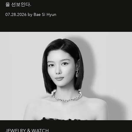
을 선보인다.
07.28.2026 by Bae Si Hyun
JEWELRY & WATCH