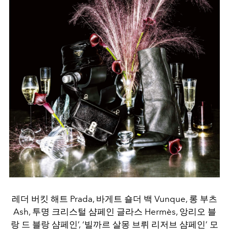
레더 버킷 해트 Prada, 바게트 숄더 백 Vunque, 롱 부츠
Ash, 투명 크리스털 샴페인 글라스 Hermès, 앙리오 블
랑 드 블랑 샴페인’, ‘빌까르 살몽 브뤼 리저브 샴페인’ 모