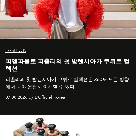
FASHION
피엘파올로 피촐리의 첫 발렌시아가 쿠튀르 컬
렉션
피촐리의 첫 발렌시아가 쿠튀르 컬렉션은 360도 모든 방향
에서 봐야 온전히 이해할 수 있다.
07.08.2026 by L'Officiel Korea