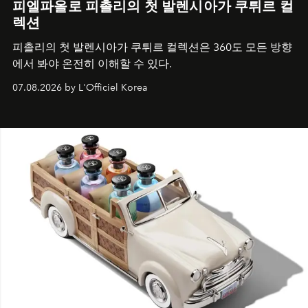
피엘파올로 피촐리의 첫 발렌시아가 쿠튀르 컬
렉션
피촐리의 첫 발렌시아가 쿠튀르 컬렉션은 360도 모든 방향
에서 봐야 온전히 이해할 수 있다.
07.08.2026 by L'Officiel Korea