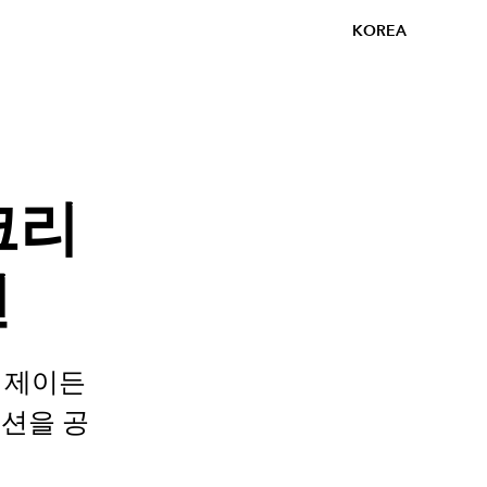
KOREA
크리
션
 제이든
렉션을 공