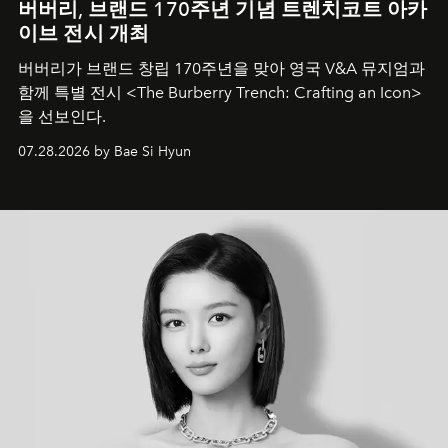
버버리, 브랜드 170주년 기념 트렌치코트 아카
이브 전시 개최
버버리가 브랜드 창립 170주년을 맞아 영국 V&A 뮤지엄과
함께 특별 전시 <The Burberry Trench: Crafting an Icon>
을 선보인다.
07.28.2026 by Bae Si Hyun