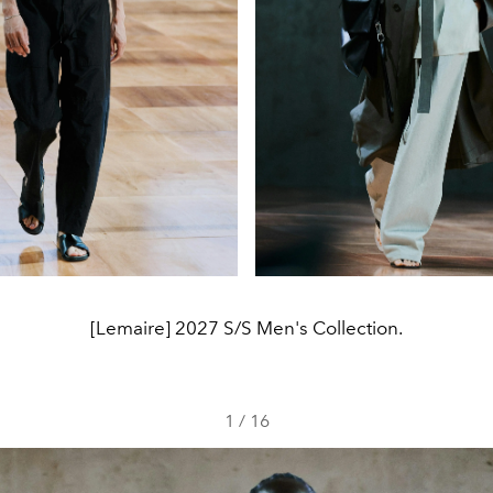
[Lemaire] 2027 S/S Men's Collection.
1
/
16