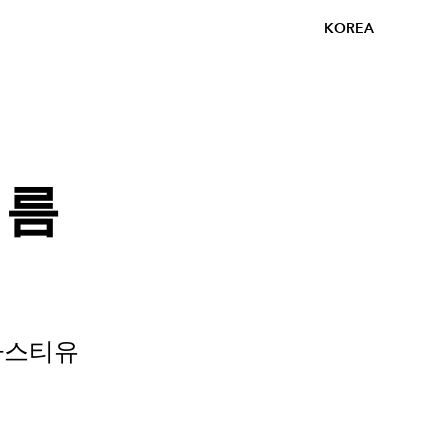
KOREA
여름
 바스티유