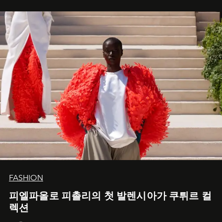
FASHION
피엘파올로 피촐리의 첫 발렌시아가 쿠튀르 컬
렉션