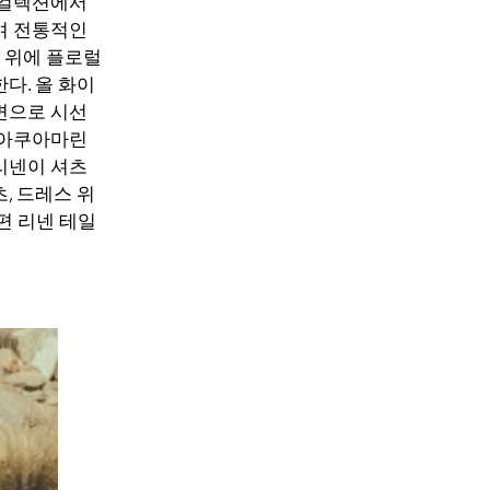
 컬렉션에서
며 전통적인
 위에 플로럴
다. 올 화이
변으로 시선
 아쿠아마린
리넨이 셔츠
, 드레스 위
편 리넨 테일