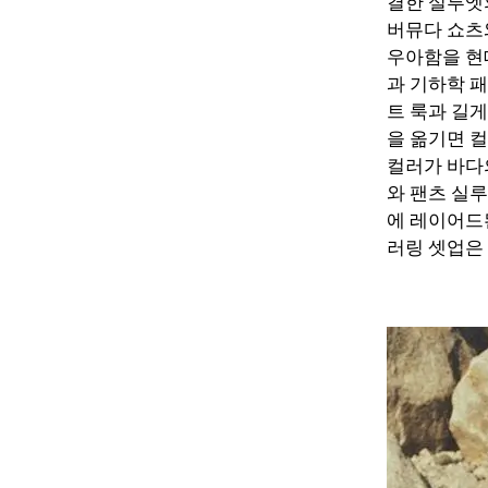
결한 실루엣
버뮤다 쇼츠
우아함을 현
과 기하학 
트 룩과 길
을 옮기면 
컬러가 바다
와 팬츠 실
에 레이어드
러링 셋업은