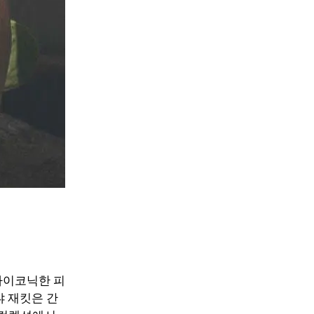
아이코닉한 피
냐 재킷은 간