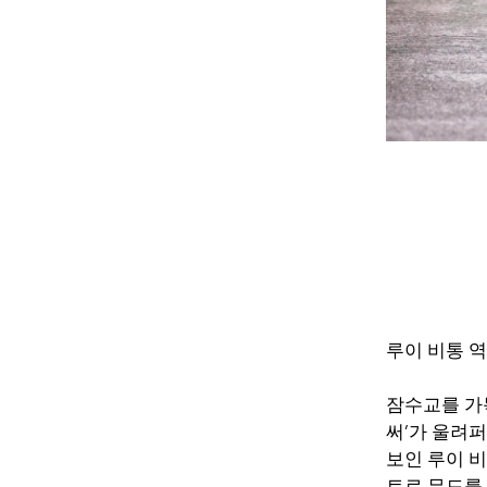
루이 비통 
잠수교를 가득
써’가 울려
보인 루이 
트로 무드를