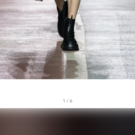
1
/
6