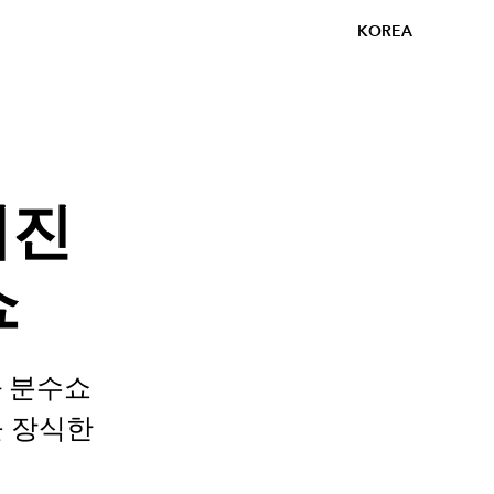
KOREA
쳐진
쇼
 분수쇼
을 장식한