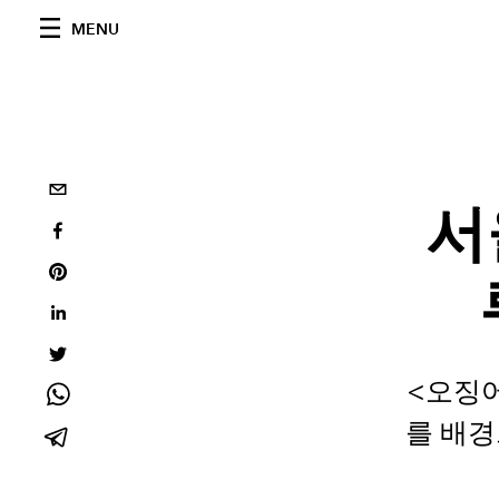
MENU
서
<오징
를 배경