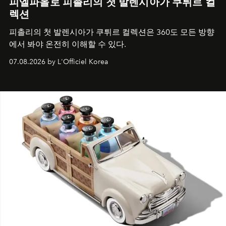
피엘파올로 피촐리의 첫 발렌시아가 쿠튀르 컬
렉션
피촐리의 첫 발렌시아가 쿠튀르 컬렉션은 360도 모든 방향
에서 봐야 온전히 이해할 수 있다.
07.08.2026 by L'Officiel Korea