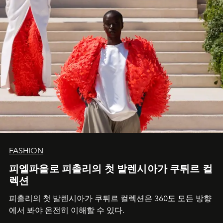
FASHION
피엘파올로 피촐리의 첫 발렌시아가 쿠튀르 컬
렉션
피촐리의 첫 발렌시아가 쿠튀르 컬렉션은 360도 모든 방향
에서 봐야 온전히 이해할 수 있다.