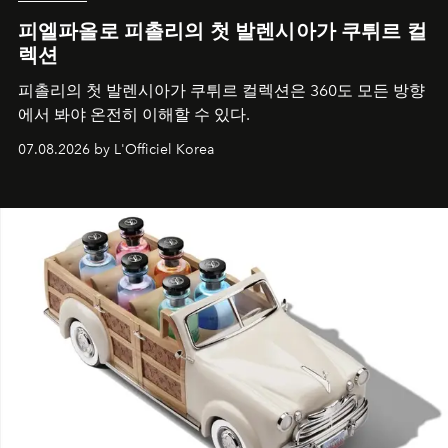
피엘파올로 피촐리의 첫 발렌시아가 쿠튀르 컬
렉션
피촐리의 첫 발렌시아가 쿠튀르 컬렉션은 360도 모든 방향
에서 봐야 온전히 이해할 수 있다.
07.08.2026 by L'Officiel Korea