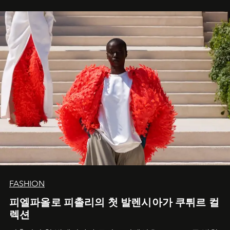
FASHION
피엘파올로 피촐리의 첫 발렌시아가 쿠튀르 컬
렉션