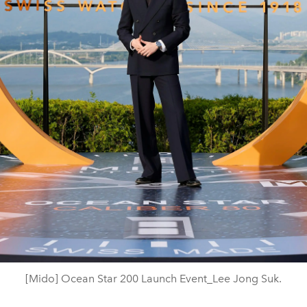
[Mido] Ocean Star 200 Launch Event_Lee Jong Suk.