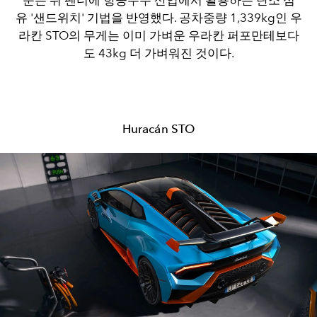
문은 뒤 펜더에 항공우주 산업에서 활용하는 탄소 섬
유 '샌드위치' 기법을 반영했다. 공차중량 1,339kg인 우
라칸 STO의 무게는 이미 가벼운 우라칸 퍼포만테보다
도 43kg 더 가벼워진 것이다.
Huracán STO