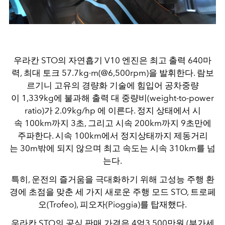
우라칸 STO의 자연흡기 V10 엔진은 최고 출력 640마
력, 최대 토크 57.7kg∙m(@6,500rpm)을 발휘한다. 람보
르기니 고유의 경량화 기술에 힘입어 공차중량
이 1,339kg에 불과해 출력 대 중량비(weight-to-power
ratio)가 2.09kg/hp 에 이른다. 정지 상태에서 시
속 100km까지 3초, 그리고 시속 200km까지 9초만에
주파한다. 시속 100km에서 정지상태까지 제동거리
는 30m밖에 되지 않으며 최고 속도는 시속 310km를 넘
는다.
특히, 운전의 즐거움을 극대화하기 위해 고성능 주행 환
경에 초점을 맞춘 세 가지 새로운 주행 모드 STO, 트로페
오(Trofeo), 피오자(Pioggia)를 탑재했다.
우라칸 STO의 공식 판매 가격은 4억3,500만원 (부가세