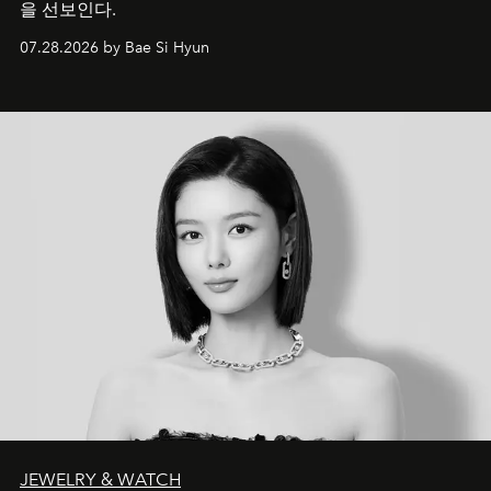
을 선보인다.
07.28.2026 by Bae Si Hyun
JEWELRY & WATCH