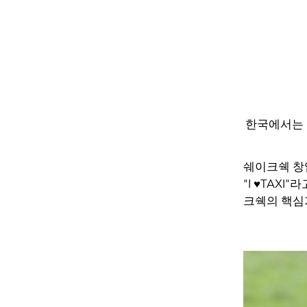
한국에서는 
쉐이크쉑 창
"I ♥TAX
크쉑의 핵심가치