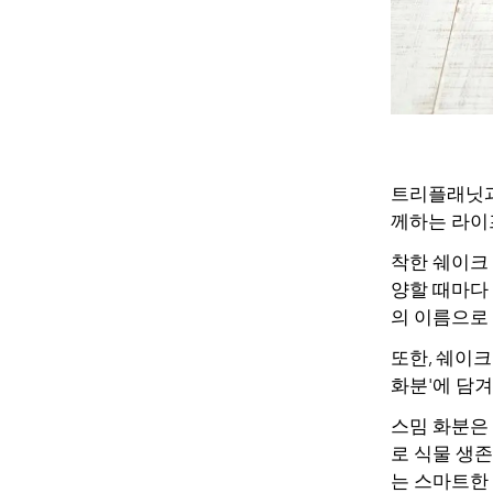
트리플래닛과
께하는 라이
착한 쉐이크 나
양할 때마다
의 이름으로
또한, 쉐이
화분'에 담겨
스밈 화분은
로 식물 생존
는 스마트한