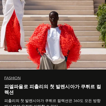
FASHION
피엘파올로 피촐리의 첫 발렌시아가 쿠튀르 컬
렉션
피촐리의 첫 발렌시아가 쿠튀르 컬렉션은 360도 모든 방향