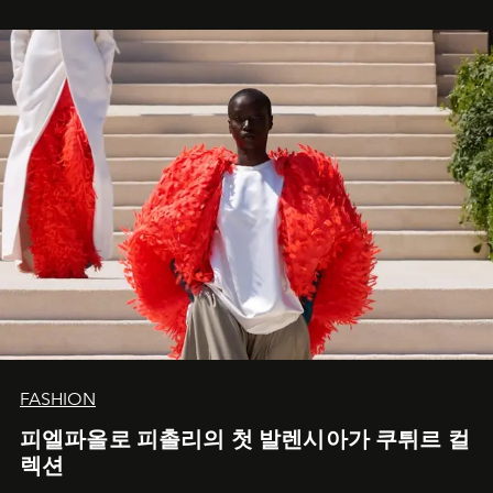
FASHION
피엘파올로 피촐리의 첫 발렌시아가 쿠튀르 컬
렉션