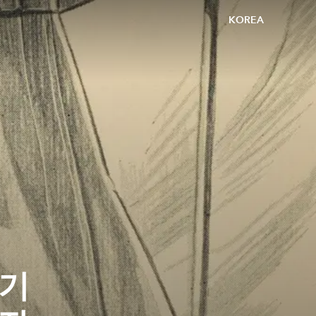
KOREA
 기