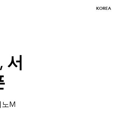
KOREA
 서
픈
피노M