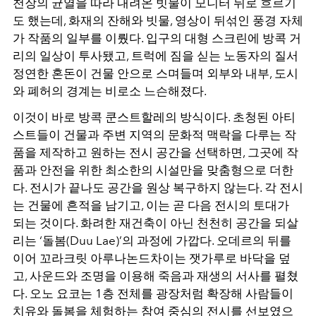
천장의 균열을 따라 내려온 빗물이 모니터 뒤로 흐르기
도 했는데, 화재의 잔해와 빗물, 영상이 뒤섞인 풍경 자체
가 작품의 일부를 이뤘다. 입구의 대형 스크린에 방콕 거
리의 일상이 투사됐고, 트럭에 짐을 싣는 노동자의 질서
정연한 혼돈이 건물 안으로 스며들며 외부와 내부, 도시
와 폐허의 경계는 비로소 느슨해졌다.
이것이 바로 방콕 쿤스트할레의 방식이다. 초청된 아티
스트들이 건물과 주변 지역의 문화적 맥락을 다루는 작
품을 제작하고 원하는 전시 공간을 선택하면, 그곳에 작
품과 안전을 위한 최소한의 시설만을 맞춤형으로 더한
다. 전시가 끝나도 공간을 원상 복구하지 않는다. 각 전시
는 건물에 흔적을 남기고, 이는 곧 다음 전시의 토대가
되는 것이다. 화려한 재건축이 아닌 천천히 공간을 되살
리는 ‘돌봄(Duu Lae)’의 과정에 가깝다. 오데르의 뒤를
이어 꼬라크릿 아루나논드차이는 잿가루로 바닥을 덮
고, 사운드와 조명을 이용해 죽음과 재생의 서사를 펼쳤
다. 오노 요코는 1층 전체를 광장처럼 확장해 사람들이
치유와 돌봄을 체험하는 참여 중심의 전시를 선보였으