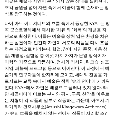
이곳은 예술과 자연이 분리되지 않는 상태를 실험한다.
조각 공원을 넘어 자연 속에서 예술이 함께 존재하는 방
식을 탐구하는 것이다.
타이 아트 이니셔티브의 흐름 속에서 등장한 KYAF는 방
콕 쿤스트할레에서 제시한 ‘치유’와 ‘회복’의 개념을 자
연으로 확장한다. 이들은 예술을 상처 입은 환경을 치유
하는 실천이자, 인간과 자연이 서로의 리듬을 다시 조율
하는 과정으로 바라본다. 협업, 참여, 자연 존중, 마음 챙
김, 개방성, 실험성 총 여섯 가지 가치가 운영 방식이자
미학적 기준으로 작동하며, 전시와 리서치, 워크숍, 심포
지엄, 퍼블릭 프로그램 등으로 이어진다. 이 과정에서 예
술가와 연구자들이 한자리에 모이고, 세대와 전공을 가
로지르는 교류 속에서 예술은 점차 ‘숲의 언어’에 가까워
진다. KYAF에서 자연은 배경으로 물러나 있지 않다. 85
만 제곱미터에 이르는 부지와 평지, 구릉, 산악을 아우르
는 지형이 각 작품의 일부로 작동하는 가운데, 아츠시 기
타가와라 건축사무소(Atsushi Kitagawara Architects)
가 숲의 흐름을 해치지 않는 선에서 작품이 자리할 조건