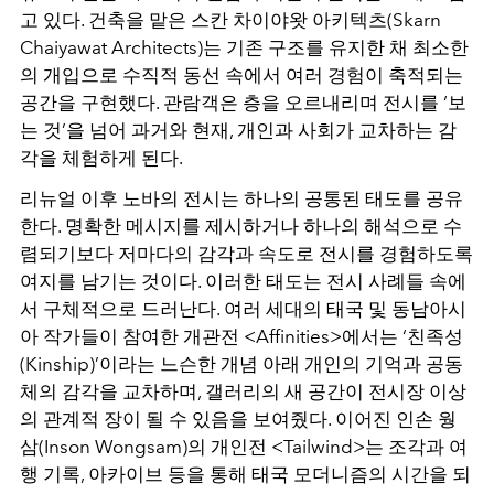
고 있다. 건축을 맡은 스칸 차이야왓 아키텍츠(Skarn
Chaiyawat Architects)는 기존 구조를 유지한 채 최소한
의 개입으로 수직적 동선 속에서 여러 경험이 축적되는
공간을 구현했다. 관람객은 층을 오르내리며 전시를 ‘보
는 것’을 넘어 과거와 현재, 개인과 사회가 교차하는 감
각을 체험하게 된다.
리뉴얼 이후 노바의 전시는 하나의 공통된 태도를 공유
한다. 명확한 메시지를 제시하거나 하나의 해석으로 수
렴되기보다 저마다의 감각과 속도로 전시를 경험하도록
여지를 남기는 것이다. 이러한 태도는 전시 사례들 속에
서 구체적으로 드러난다. 여러 세대의 태국 및 동남아시
아 작가들이 참여한 개관전 <Affinities>에서는 ‘친족성
(Kinship)’이라는 느슨한 개념 아래 개인의 기억과 공동
체의 감각을 교차하며, 갤러리의 새 공간이 전시장 이상
의 관계적 장이 될 수 있음을 보여줬다. 이어진 인손 웡
삼(Inson Wongsam)의 개인전 <Tailwind>는 조각과 여
행 기록, 아카이브 등을 통해 태국 모더니즘의 시간을 되