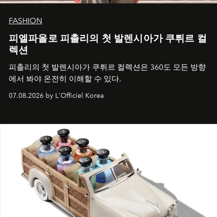
FASHION
피엘파올로 피촐리의 첫 발렌시아가 쿠튀르 컬
렉션
피촐리의 첫 발렌시아가 쿠튀르 컬렉션은 360도 모든 방향
에서 봐야 온전히 이해할 수 있다.
07.08.2026 by L'Officiel Korea