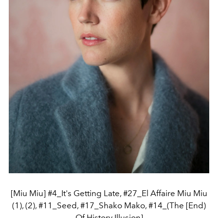
[Miu Miu] #4_It's Getting Late, #27_El Affaire Miu Miu
(1), (2), #11_Seed, #17_Shako Mako, #14_(The [End)
Of History Illusion]