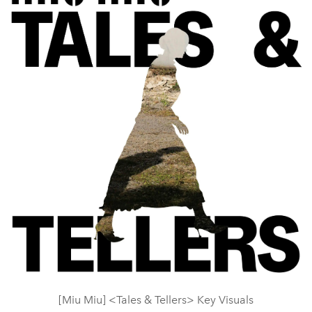
[Miu Miu] <Tales & Tellers> Key Visuals