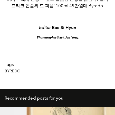
프리크 앱솔뤼 드 퍼퓸’ 100ml 49만원대 Byredo.
Editor
Bae Si Hyun
Photographer
Park Jae Yong
Tags
BYREDO
Recommended posts for you