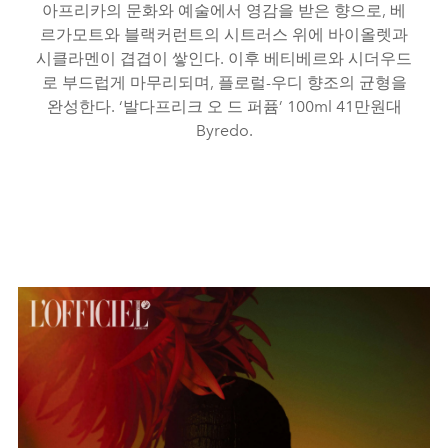
아프리카의 문화와 예술에서 영감을 받은 향으로, 베
르가모트와 블랙커런트의 시트러스 위에 바이올렛과
시클라멘이 겹겹이 쌓인다. 이후 베티베르와 시더우드
로 부드럽게 마무리되며, 플로럴-우디 향조의 균형을
완성한다. ‘발다프리크 오 드 퍼퓸’ 100ml 41만원대
Byredo.