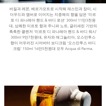
바질과 레몬, 베르가모트로 시작해 재스민과 장미, 시
더우드와 앰버로 이어지는 지중해의 향을 담은 ‘미르
토 디 파나레아 핸드 & 바디 로션’ 300ml 11만3천원
대, 상쾌한 미르토 향과 주니퍼 노트, 글리세린 기반의
촉촉한 클렌저 ‘미르토 디 파나레아 핸드 & 바디 워시’
300ml 9만7천원대, 유자와 매그놀리아, 오스만투스
향이 어우러진 시어버터 보디크림 ‘오스만투스 바디
크림’ 150ml 16만5천원대 모두 Acqua di Parma.