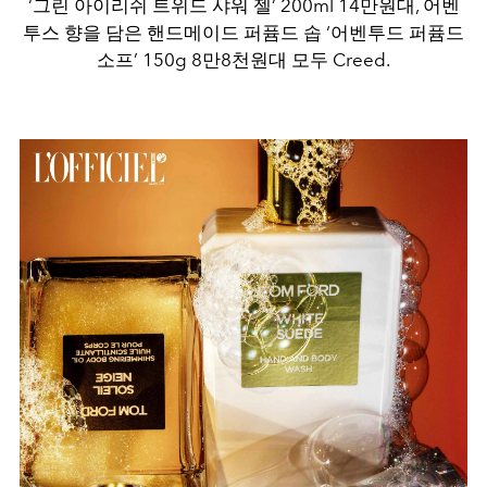
‘그린 아이리쉬 트위드 샤워 젤’ 200ml 14만원대, 어벤
투스 향을 담은 핸드메이드 퍼퓸드 솝 ‘어벤투드 퍼퓸드
소프’ 150g 8만8천원대 모두 Creed.