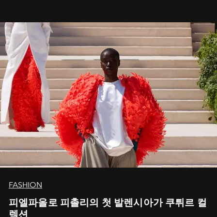
FASHION
피엘파올로 피촐리의 첫 발렌시아가 쿠튀르 컬
렉션