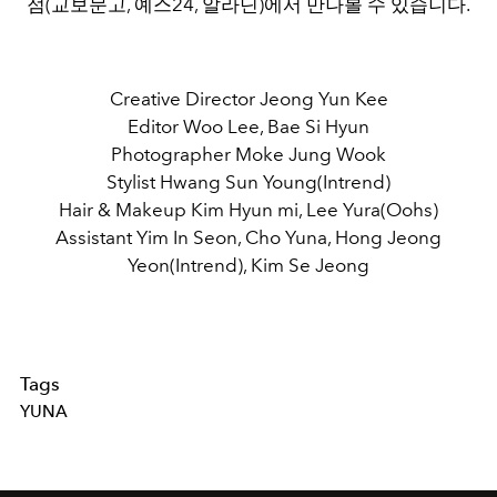
점(교보문고, 예스24, 알라딘)에서 만나볼 수 있습니다.
Creative Director Jeong Yun Kee
Editor Woo Lee, Bae Si Hyun
Photographer Moke Jung Wook
Stylist Hwang Sun Young(Intrend)
Hair & Makeup Kim Hyun mi, Lee Yura(Oohs)
Assistant Yim In Seon, Cho Yuna, Hong Jeong
Yeon(Intrend), Kim Se Jeong
Tags
YUNA