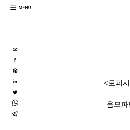
MENU
<로피시엘
옴므파