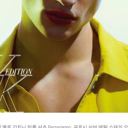
B] 옐로 간치니 턴록 셔츠 Ferragamo, 글로시 실버 메탈 소재의 