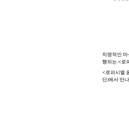
치명적인 마
행되는 <로
<로피시엘 옴
딘)에서 만나