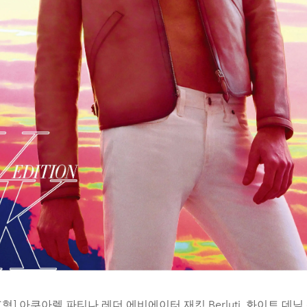
C형] 아쿠아렐 파티나 레더 에비에이터 재킷 Berluti, 화이트 데님