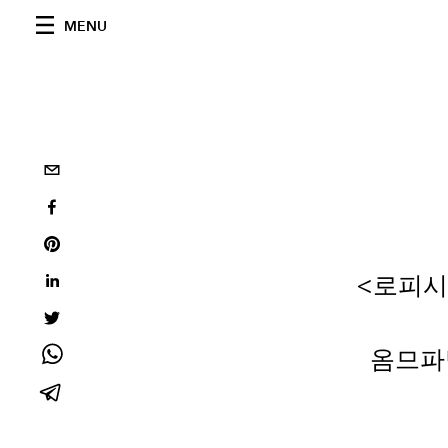
MENU
<로피시엘
옴므파