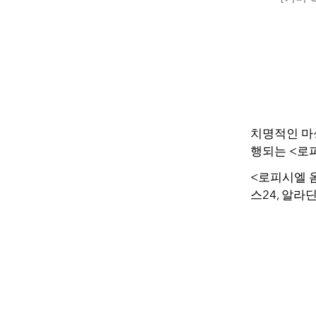
치명적인 마
행되는 <로
<로피시엘 옴
스24, 알라