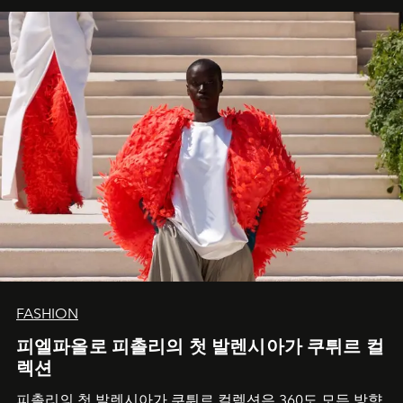
FASHION
피엘파올로 피촐리의 첫 발렌시아가 쿠튀르 컬
렉션
피촐리의 첫 발렌시아가 쿠튀르 컬렉션은 360도 모든 방향