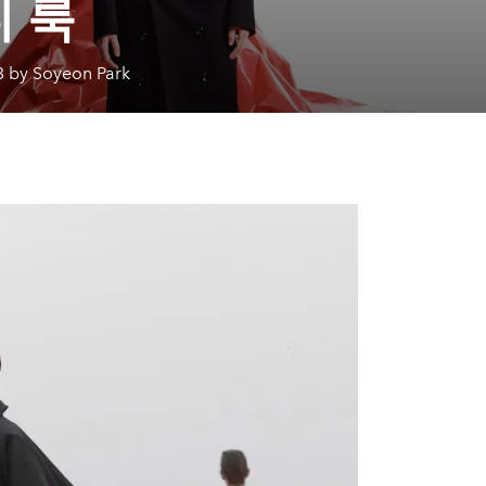
 룩
3 by Soyeon Park