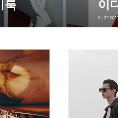
 키룩
이디
04.23.202