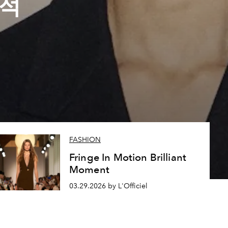
혹적
FASHION
Fringe In Motion Brilliant
Moment
03.29.2026 by L'Officiel