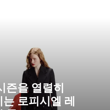
시즌을 열렬히
기는 로피시엘 레