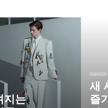
FASHION
새 
껴지는
즐