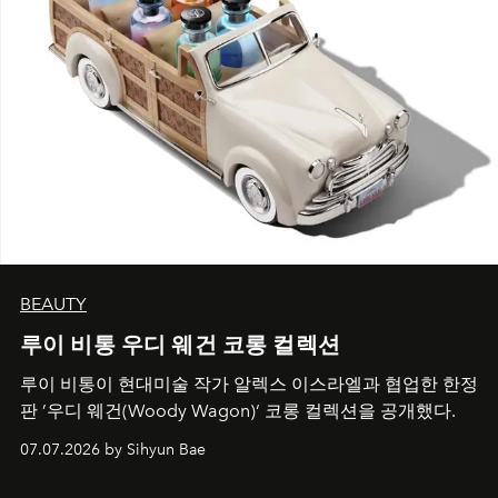
BEAUTY
루이 비통 우디 웨건 코롱 컬렉션
루이 비통이 현대미술 작가 알렉스 이스라엘과 협업한 한정
판 ’우디 웨건(Woody Wagon)‘ 코롱 컬렉션을 공개했다.
07.07.2026 by Sihyun Bae