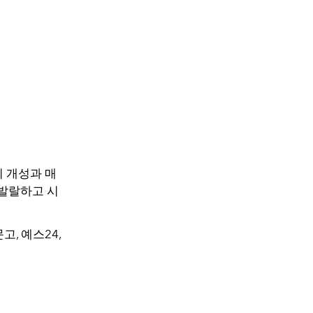
 개성과 매
기발랄하고 시
문고
,
예스
24,