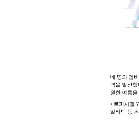
네 명의 멤
력을 발산했
원한 여름을
<로피시엘
알라딘 등 