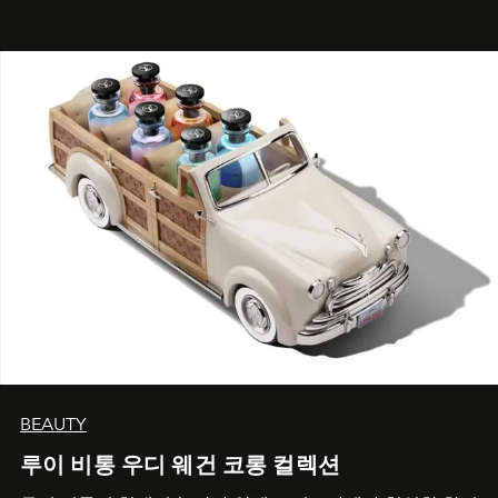
BEAUTY
루이 비통 우디 웨건 코롱 컬렉션