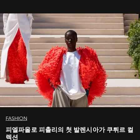
FASHION
피엘파올로 피촐리의 첫 발렌시아가 쿠튀르 컬
렉션