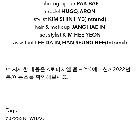
photographer
PAK BAE
model
HUGO, ARON
stylist
KIM SHIN HYE(Intrend)
hair & makeup
JANG HAE IN
set stylist
KIM HEE YEON
assistant
LEE DA IN, HAN SEUNG HEE(Intrend)
더 자세한 내용은 <로피시엘 옴므 YK 에디션> 2022년
봄/여름호를 확인해보세요.
Tags
2022SSNEWBAG