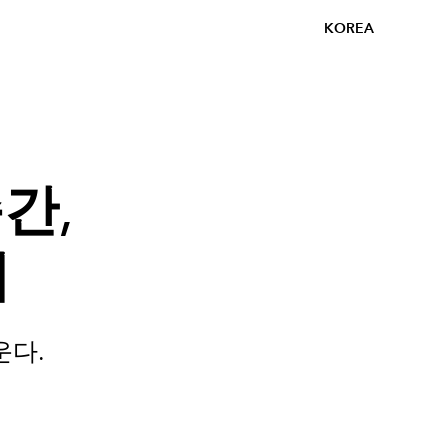
KOREA
간,
기
운다.