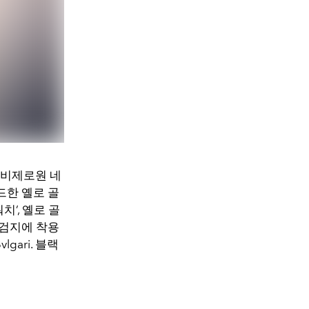
‘비제로원 네
드한 옐로 골
치’, 옐로 골
 검지에 착용
gari. 블랙