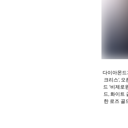
다이아몬드가
크리스’, 
드 ‘비제로원
드, 화이트
한 로즈 골드