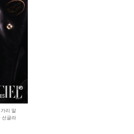
불가리 알
늄 선글라