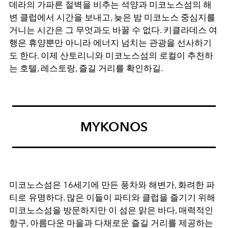
데라의 가파른 절벽을 비추는 석양과 미코노스섬의 해
변 클럽에서 시간을 보내고
,
늦은 밤 미코노스 중심지를
거니는 시간은 그 무엇과도 바꿀 수 없다
.
키클라데스 여
행은 휴양뿐만 아니라 에너지 넘치는 관광을 선사하기
도 한다
.
이제 산토리니와 미코노스섬의 로컬이 추천하
는 호텔
,
레스토랑
,
즐길 거리를 확인하길
.
MYKONOS
미코노스섬은
16
세기에 만든 풍차와 해변가
,
화려한 파
티로 유명하다
.
많은 이들이 파티와 클럽을 즐기기 위해
미코노스섬을 방문하지만 이 섬은 맑은 바다
,
매력적인
항구
,
아름다운 마을과 다채로운 즐길 거리를 제공하는