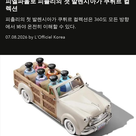
피엘파올로 피촐리의 첫 발렌시아가 쿠튀르 컬
렉션
피촐리의 첫 발렌시아가 쿠튀르 컬렉션은 360도 모든 방향
에서 봐야 온전히 이해할 수 있다.
07.08.2026 by L'Officiel Korea