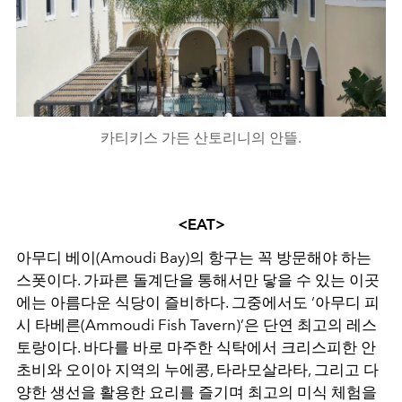
카티키스 가든 산토리니의 안뜰.
<EAT>
아무디 베이
(Amoudi Bay)
의 항구는 꼭 방문해야 하는
스폿이다
.
가파른 돌계단을 통해서만 닿을 수 있는 이곳
에는 아름다운 식당이 즐비하다
.
그중에서도
‘
아무디 피
시 타베른
(Ammoudi Fish Tavern)’
은 단연 최고의 레스
토랑이다
.
바다를 바로 마주한 식탁에서 크리스피한 안
초비와 오이아 지역의 누에콩
,
타라모살라타
,
그리고 다
양한 생선을 활용한 요리를 즐기며 최고의 미식 체험을