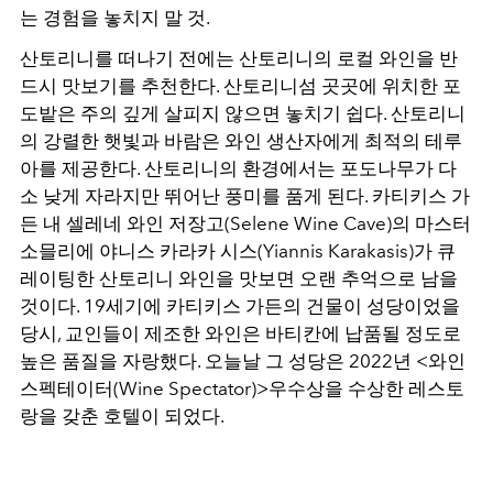
는 경험을 놓치지 말 것
.
산토리니를 떠나기 전에는 산토리니의 로컬 와인을 반
드시 맛보기를 추천한다
.
산토리니섬 곳곳에 위치한 포
도밭은 주의 깊게 살피지 않으면 놓치기 쉽다
.
산토리니
의 강렬한 햇빛과 바람은 와인 생산자에게 최적의 테루
아를 제공한다
.
산토리니의 환경에서는 포도나무가 다
소 낮게 자라지만 뛰어난 풍미를 품게 된다
.
카티키스 가
든 내 셀레네 와인 저장고
(Selene Wine Cave)
의 마스터
소믈리에 야니스 카라카 시스
(Yiannis Karakasis)
가 큐
레이팅한 산토리니 와인을 맛보면 오랜 추억으로 남을
것이다
. 19
세기에 카티키스 가든의 건물이 성당이었을
당시
,
교인들이 제조한 와인은 바티칸에 납품될 정도로
높은 품질을 자랑했다
.
오늘날 그 성당은
2022
년 <와인
스펙테이터(Wine Spectator)>우수상을 수상한 레스토
랑을 갖춘 호텔이 되었다
.