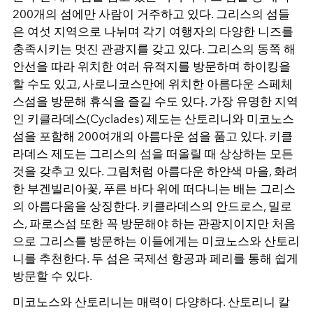
200
개의 섬에만 사람이 거주하고 있다
.
그리스의 섬들
은 여섯 지역으로 나뉘며 각기 여행자의 다양한 니즈를
충족시키는 멋진 관광지를 갖고 있다
.
그리스의 동쪽 해
안선을 따라 위치한 여러 유적지를 방문하며 하이킹을
할 수도 있고
,
사로니코스만에 위치한 아름다운 스페체
스섬을 방문해 휴식을 즐길 수도 있다
.
가장 유명한 지역
인 키클라데스
(Cyclades)
제도는 산토리니와 미코노스
섬을 포함해
200
여개의 아름다운 섬을 품고 있다
.
키클
라데스 제도는 그리스의 섬을 떠올릴 때 상상하는 모든
것을 갖추고 있다
.
그림처럼 아름다운 하얀색 마을
,
화려
한 부겐빌리아꽃
,
푸른 바다 위에 떠다니는 배는 그리스
의 아름다움을 상징한다
.
키클라데스의 안드로스
,
밀로
스
,
파로스섬 또한 꼭 방문해야 하는 관광지이지만 처음
으로 그리스를 방문하는 이들에게는 미코노스와 산토리
니를 추천한다
.
두 섬은 국제선 항공과 페리를 통해 쉽게
방문할 수 있다
.
미코노스와 산토리니는 매력이 다양하다
.
산토리니 칼