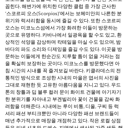
꼽힌다
.
해변가에 위치한 다양한 클럽 중 가장 근사한
‘
스코르피 오스
(Scorpios)’
에서는 보헤미안의 나른한 분
위기와 럭셔리함을 동시에 즐길 수 있다
.
또한 스코르피
오스는 미코노스섬에서 가장 화려한 이들이 방문하는
곳으로 유명하다
.
카바나에서 일광욕을 할 수도 있고
,
환
상적인 석양을 감상하며 칵테일을 마실 수도 있으며
,
밤
바다의 파도 소리와 디제잉을 즐길 수도 있다
.
이곳을 방
문하는 이들에게 한순간도 지루할 틈이 없을 거라는 점
을 확실히 보장하는 곳이다
.
미코노스를 방문했다면 아
침 시간의 시내를 꼭 즐겨보길 바란다
.
키클라데스의 전
통적인 방식으로 조성한 시내의 마을은 엽서의 사진을
그대로 재현한 듯 고유한 아름다움을 지니고 있다
.
우드
톤의 창틀과 딥 블루 컬러 문이 화이트 건물에 아기자기
한 분위기를 자아내고 부겐빌리아 꽃이 건물을 감싸 화
려함을 더해준다
.
시내에는 루이 비통
,
디올
,
구찌 등 럭
셔리 패션 부티크뿐만 아니라 다양한 패션 브랜드들이
매년 추가적으로 매장을 개점하고 있다
.
작은 로컬 상점
들은 리넨 셔츠와 드레스
,
지역에서 생산된 가죽 샌들
,
핸