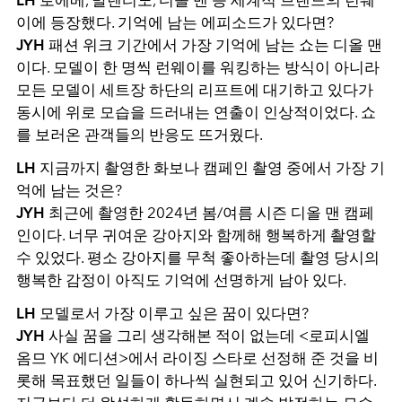
LH
로에베, 발렌티노, 디올 맨 등 세계적 브랜드의 런웨
이에 등장했다. 기억에 남는 에피소드가 있다면?
JYH
패션 위크 기간에서 가장 기억에 남는 쇼는 디올 맨
이다. 모델이 한 명씩 런웨이를 워킹하는 방식이 아니라
모든 모델이 세트장 하단의 리프트에 대기하고 있다가
동시에 위로 모습을 드러내는 연출이 인상적이었다. 쇼
를 보러온 관객들의 반응도 뜨거웠다.
LH
지금까지 촬영한 화보나 캠페인 촬영 중에서 가장 기
억에 남는 것은?
JYH
최근에 촬영한 2024년 봄/여름 시즌 디올 맨 캠페
인이다. 너무 귀여운 강아지와 함께해 행복하게 촬영할
수 있었다. 평소 강아지를 무척 좋아하는데 촬영 당시의
행복한 감정이 아직도 기억에 선명하게 남아 있다.
LH
모델로서 가장 이루고 싶은 꿈이 있다면?
JYH
사실 꿈을 그리 생각해본 적이 없는데 <로피시엘
옴므 YK 에디션>에서 라이징 스타로 선정해 준 것을 비
롯해 목표했던 일들이 하나씩 실현되고 있어 신기하다.