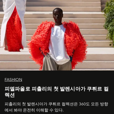
FASHION
피엘파올로 피촐리의 첫 발렌시아가 쿠튀르 컬
렉션
피촐리의 첫 발렌시아가 쿠튀르 컬렉션은 360도 모든 방향
에서 봐야 온전히 이해할 수 있다.