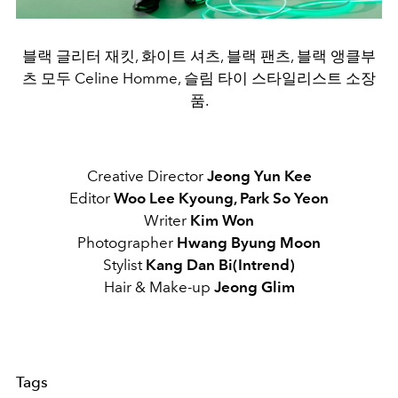
블랙 글리터 재킷, 화이트 셔츠, 블랙 팬츠, 블랙 앵클부
츠 모두 Celine Homme, 슬림 타이 스타일리스트 소장
품.
Creative Director
Jeong Yun Kee
Editor
Woo Lee Kyoung, Park So Yeon
Writer
Kim Won
Photographer
Hwang Byung Moon
Stylist
Kang Dan Bi(Intrend)
Hair & Make-up
Jeong Glim
Tags