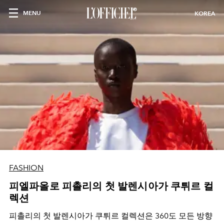
MENU
KOREA
FASHION
피엘파올로 피촐리의 첫 발렌시아가 쿠튀르 컬
렉션
피촐리의 첫 발렌시아가 쿠튀르 컬렉션은 360도 모든 방향