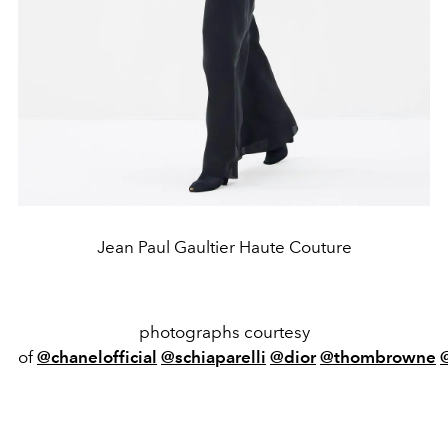
Jean Paul Gaultier Haute Couture
photographs courtesy
of
@chanelofficial
@schiaparelli
@dior
@thombrowne